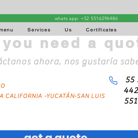
whats app: +52 5516296486
 menu
Services
Us
Certificates
 you need a quo
UCATAN - PUEBLA - EDO. FROM MEX.- BAJA CALIFORNIA
ctanos ahora, nos gustaría saber
55
CO
44
A CALIFORNIA -YUCATÁN-SAN LUIS
55
get a quote