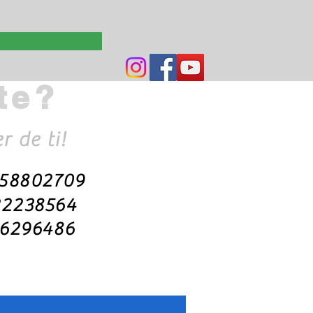
te?
Llámanos: 5558802709
 de ti!
 58802709
22238564
16296486