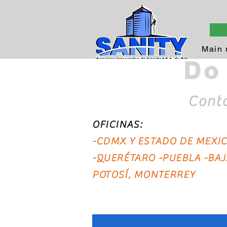
Main
Do
CDMX - QUERÉTARO - Y
Contá
OFICINAS:
-CDMX Y ESTADO DE MEXI
-QUERÉTARO -PUEBLA -BAJ
POTOSÍ, MONTERREY